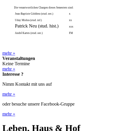
Die verantwortlichen Chargen dieses Semesters sind:
Jean-Baptiste Gödderz (stud. oec.)
x
Uday Mishra (stud. inf.)
xx
Patrick Neu (stud. hist.)
xxx
André Kartes (stud. oec.)
FM
mehr
»
Veranstaltungen
Keine Termine
mehr
»
Interesse ?
Nimm Kontakt mit uns auf
mehr
»
oder besuche unsere Facebook-Gruppe
mehr
»
Leben, Haus & Hof