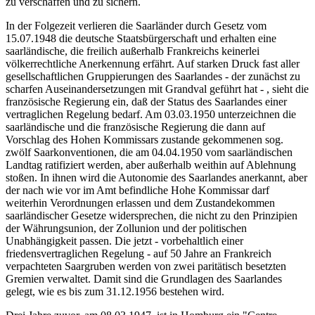
zu verschaffen und zu sichern.
In der Folgezeit verlieren die Saarländer durch Gesetz vom
15.07.1948 die deutsche Staatsbürgerschaft und erhalten eine
saarländische, die freilich außerhalb Frankreichs keinerlei
völkerrechtliche Anerkennung erfährt. Auf starken Druck fast aller
gesellschaftlichen Gruppierungen des Saarlandes - der zunächst zu
scharfen Auseinandersetzungen mit Grandval geführt hat - , sieht die
französische Regierung ein, daß der Status des Saarlandes einer
vertraglichen Regelung bedarf. Am 03.03.1950 unterzeichnen die
saarländische und die französische Regierung die dann auf
Vorschlag des Hohen Kommissars zustande gekommenen sog.
zwölf Saarkonventionen, die am 04.04.1950 vom saarländischen
Landtag ratifiziert werden, aber außerhalb weithin auf Ablehnung
stoßen. In ihnen wird die Autonomie des Saarlandes anerkannt, aber
der nach wie vor im Amt befindliche Hohe Kommissar darf
weiterhin Verordnungen erlassen und dem Zustandekommen
saarländischer Gesetze widersprechen, die nicht zu den Prinzipien
der Währungsunion, der Zollunion und der politischen
Unabhängigkeit passen. Die jetzt - vorbehaltlich einer
friedensvertraglichen Regelung - auf 50 Jahre an Frankreich
verpachteten Saargruben werden von zwei paritätisch besetzten
Gremien verwaltet. Damit sind die Grundlagen des Saarlandes
gelegt, wie es bis zum 31.12.1956 bestehen wird.