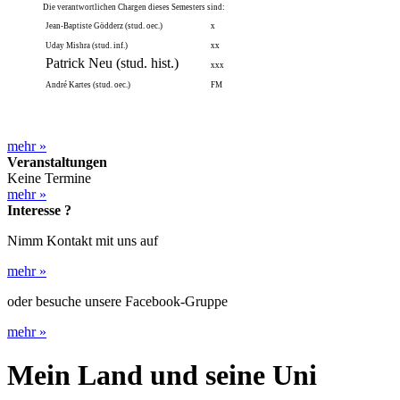
Die verantwortlichen Chargen dieses Semesters sind:
Jean-Baptiste Gödderz (stud. oec.)
x
Uday Mishra (stud. inf.)
xx
Patrick Neu (stud. hist.)
xxx
André Kartes (stud. oec.)
FM
mehr
»
Veranstaltungen
Keine Termine
mehr
»
Interesse ?
Nimm Kontakt mit uns auf
mehr
»
oder besuche unsere Facebook-Gruppe
mehr
»
Mein Land und seine Uni