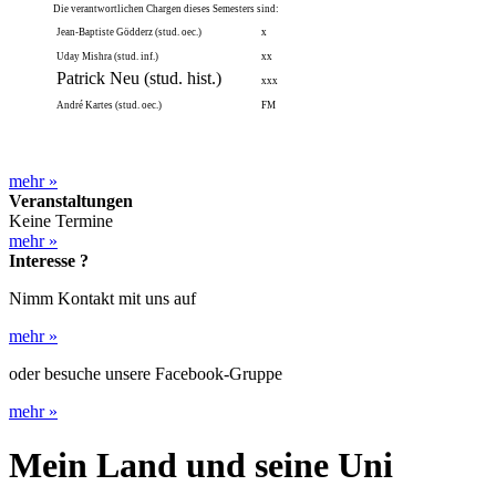
Die verantwortlichen Chargen dieses Semesters sind:
Jean-Baptiste Gödderz (stud. oec.)
x
Uday Mishra (stud. inf.)
xx
Patrick Neu (stud. hist.)
xxx
André Kartes (stud. oec.)
FM
mehr
»
Veranstaltungen
Keine Termine
mehr
»
Interesse ?
Nimm Kontakt mit uns auf
mehr
»
oder besuche unsere Facebook-Gruppe
mehr
»
Mein Land und seine Uni